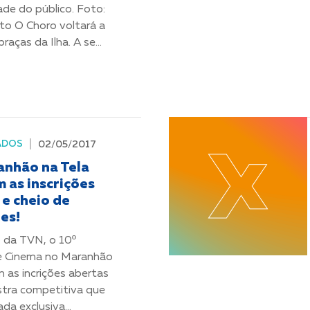
ade do público. Foto:
to O Choro voltará a
raças da Ilha. A se...
ADOS
02/05/2017
anhão na Tela
 as inscrições
 e cheio de
es!
 da TVN, o 10º
de Cinema no Maranhão
m as incrições abertas
stra competitiva que
da exclusiva...