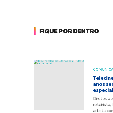
FIQUE POR DENTRO
COMUNIC
Telecin
anos se
especia
Diretor, at
roteirista
artista co