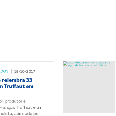
ADOS
18/10/2017
e relembra 33
m Truffaut em
l
or, produtor e
, François Truffaut é um
mpleto, admirado por