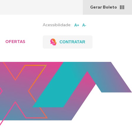
Gerar Boleto
Acessibilidade:
CONTRATAR
OFERTAS
evendas,
Pontos de
g a Sex
venda
 às 18h
 8 às 12h
00 727
4125