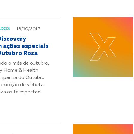
ADOS
13/10/2017
Discovery
m ações especiais
Outubro Rosa
odo o mês de outubro,
ry Home & Health
ampanha do Outubro
exibição de vinheta
iva as telespectad...