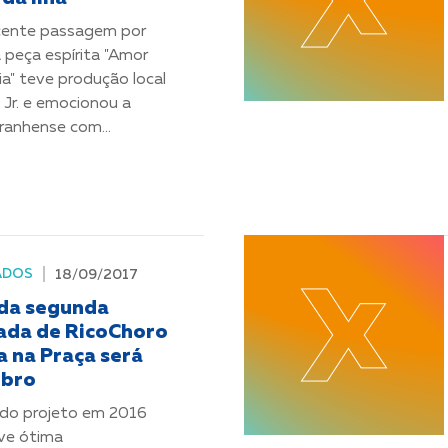
cente passagem por
a peça espírita "Amor
a" teve produção local
Jr. e emocionou a
ranhense com...
ADOS
18/09/2017
 da segunda
da de RicoChoro
 na Praça será
ubro
 do projeto em 2016
ve ótima