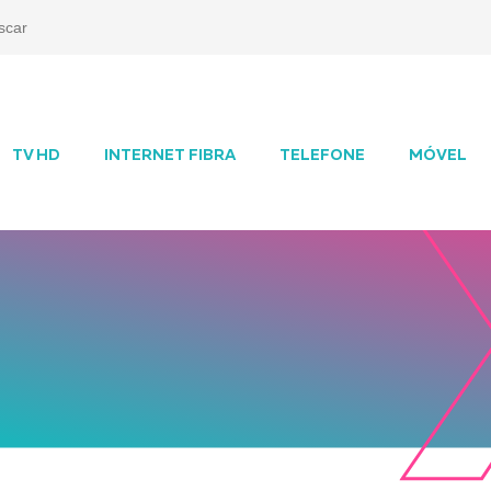
TV HD
INTERNET FIBRA
TELEFONE
MÓVEL
Tel
Contrate por
Se
WhatsApp
8h
Sab -
08