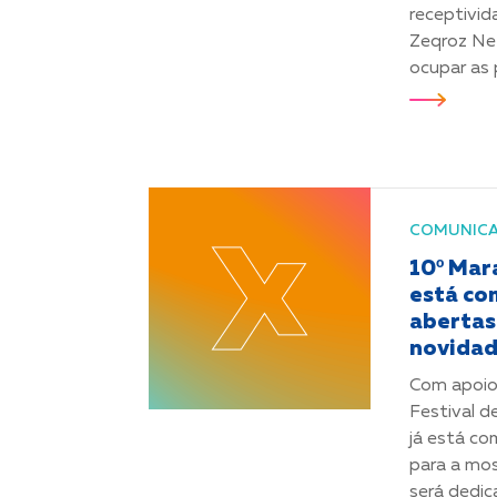
receptivid
Zeqroz Ne
ocupar as p
COMUNIC
10º Mar
está com
abertas
novidad
Com apoio
Festival 
já está co
para a mo
será dedica