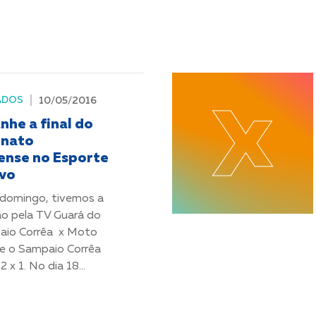
ADOS
10/05/2016
he a final do
nato
nse no Esporte
ivo
 domingo, tivemos a
ão pela TV Guará do
aio Corrêa x Moto
de o Sampaio Corrêa
 x 1. No dia 18...