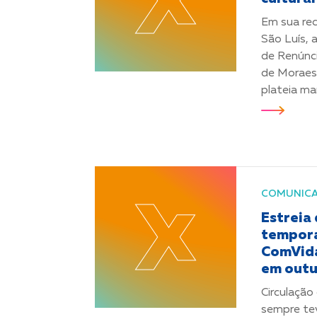
Em sua re
São Luís, 
de Renúnci
de Moraes 
plateia ma
COMUNIC
Estreia
tempora
ComVida
em out
Circulação
sempre te