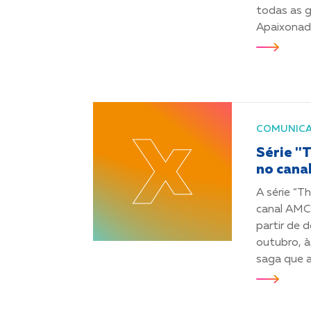
todas as g
Apaixonado
COMUNIC
Série ''
no cana
A série “T
canal AMC
partir de 
outubro, à
saga que a