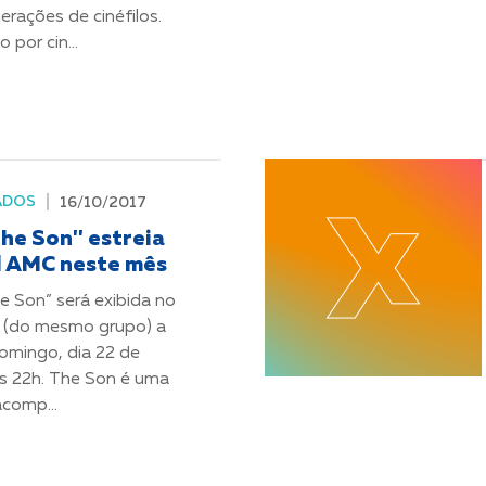
erações de cinéfilos.
 por cin...
ADOS
16/10/2017
The Son'' estreia
l AMC neste mês
he Son” será exibida no
 (do mesmo grupo) a
domingo, dia 22 de
s 22h. The Son é uma
comp...