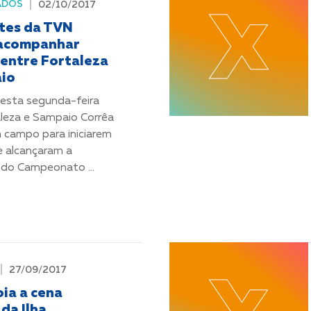
ADOS
02/10/2017
tes da TVN
acompanhar
 entre Fortaleza
io
desta segunda-feira
aleza e Sampaio Corrêa
 campo para iniciarem
e alcançaram a
a do Campeonato ...
27/09/2017
ia a cena
 da Ilha