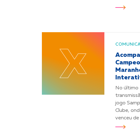
COMUNIC
Acompan
Campeo
Maranhe
Interat
No último
transmiss
jogo Samp
Clube, on
venceu de 2