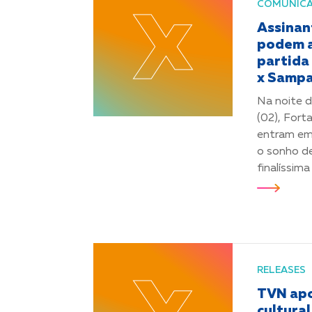
COMUNIC
Assinan
podem 
partida
x Sampa
Na noite 
(02), Fort
entram em
o sonho d
finalíssim
RELEASES
TVN apo
cultural