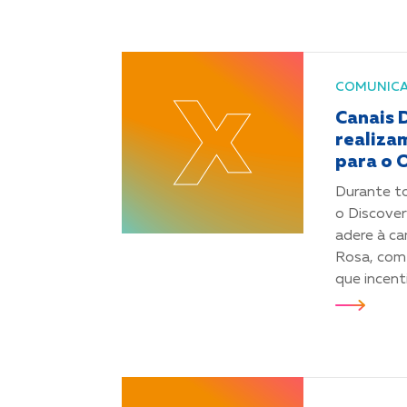
COMUNIC
Canais 
realiza
para o 
Durante t
o Discove
adere à c
Rosa, com 
que incent