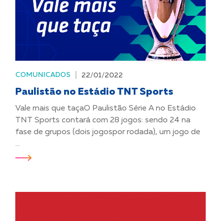
COMUNICADOS
22/01/2022
Paulistão no Estádio TNT Sports
Vale mais que taçaO Paulistão Série A no Estádio
TNT Sports contará com 28 jogos: sendo 24 na
fase de grupos (dois jogospor rodada), um jogo de
...