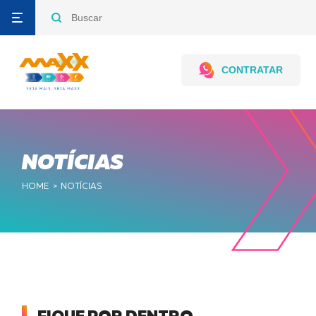
CONTRATAR
Contrate por
WhatsApp
NOTÍCIAS
HOME
NOTÍCIAS
Televendas,
Seg a Sex
8h às 18h
Sab - 8 às 12h
0800 727
4125