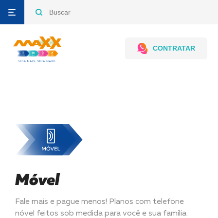
CONTRATAR
Contrate por
WhatsApp
Televendas,
Seg a Sex
8h às 18h
Móvel
Sab - 8 às 12h
0800 727
4125
Fale mais e pague menos! Planos com telefone
nóvel feitos sob medida para você e sua família.