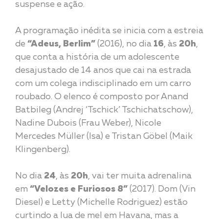
suspense e ação.
A programação inédita se inicia com a estreia
de
“Adeus, Berlim”
(2016), no dia
16
, às
20h
,
que conta a história de um adolescente
desajustado de 14 anos que cai na estrada
com um colega indisciplinado em um carro
roubado. O elenco é composto por Anand
Batbileg (Andrej ‘Tschick’ Tschichatschow),
Nadine Dubois (Frau Weber), Nicole
Mercedes Müller (Isa) e Tristan Göbel (Maik
Klingenberg).
No dia
24
, às
20h
, vai ter muita adrenalina
em
“Velozes e Furiosos 8”
(2017). Dom (Vin
Diesel) e Letty (Michelle Rodriguez) estão
curtindo a lua de mel em Havana, mas a