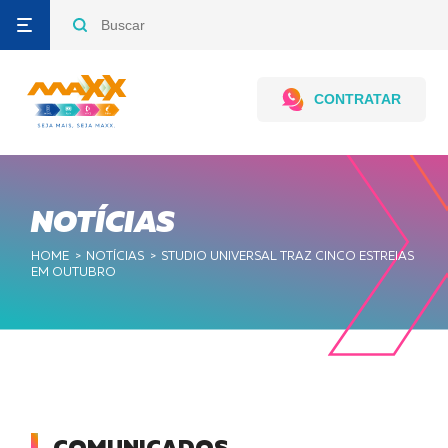
CONTRATAR
Contrate por
WhatsApp
NOTÍCIAS
HOME
NOTÍCIAS
STUDIO UNIVERSAL TRAZ CINCO ESTREIAS
EM OUTUBRO
Televendas,
Seg a Sex
8h às 18h
Sab - 8 às 12h
0800 727
4125