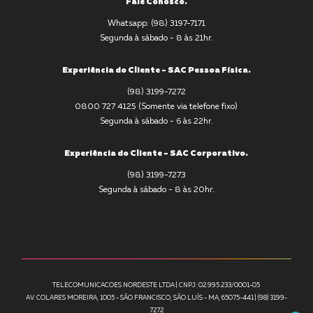
Fale Conosco.
Whatsapp: (98) 3197-7171
Segunda à sábado - 8 às 21hr.
Experiência do Cliente - SAC Pessoa Física.
(98) 3199-7272
0800 727 4125 (Somente via telefone fixo)
Segunda à sábado - 6 às 22hr.
Experiência do Cliente - SAC Corporativo.
(98) 3199-7273
Segunda à sábado - 8 às 20hr.
TELECOMUNICACOES NORDESTE LTDA | CNPJ: 02.995.233/0001-05
AV. COLARES MOREIRA, 1005 - SÃO FRANCISCO, SÃO LUÍS - MA, 65075-441 | (98) 3199-
7272