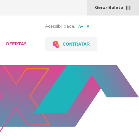
Gerar Boleto
Acessibilidade:
CONTRATAR
OFERTAS
evendas,
Pontos de
g a Sex
venda
 às 18h
 8 às 12h
00 727
4125