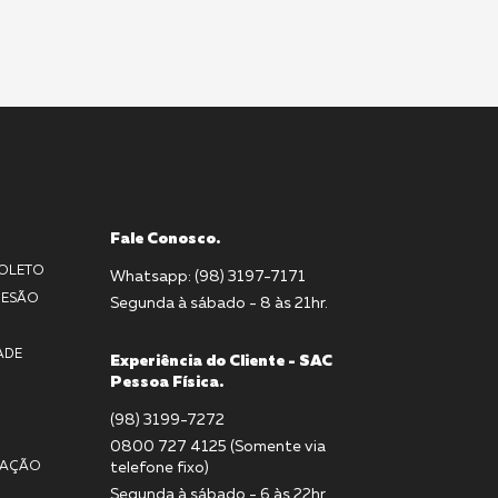
Fale Conosco.
BOLETO
Whatsapp: (98) 3197-7171
DESÃO
Segunda à sábado - 8 às 21hr.
ADE
Experiência do Cliente - SAC
Pessoa Física.
(98) 3199-7272
0800 727 4125 (Somente via
MAÇÃO
telefone fixo)
Segunda à sábado - 6 às 22hr.