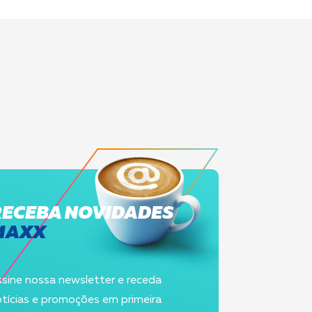
RECEBA NOVIDADES
MAXX
sine nossa newsletter e receda
tícias e promoções em primeira