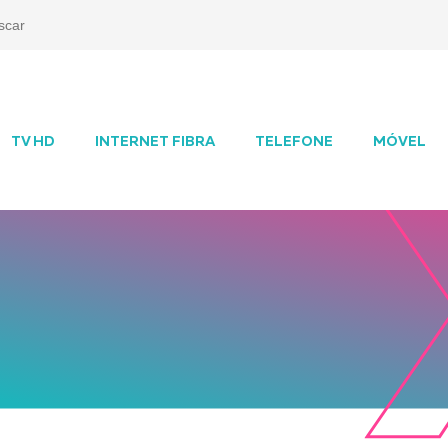
TV HD
INTERNET FIBRA
TELEFONE
MÓVEL
Tel
Contrate por
Se
WhatsApp
8h
Sab -
08