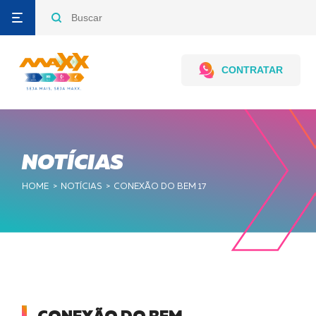
CONTRATAR
Contrate por
WhatsApp
NOTÍCIAS
HOME
NOTÍCIAS
CONEXÃO DO BEM 17
Televendas,
Seg a Sex
8h às 18h
Sab - 8 às 12h
0800 727
4125