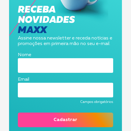
RECEBA
NOVIDADES
MAXX
Assine nossa newsletter e receda notícias e
promoções em primeira mão no seu e-mail.
Nome
Email
Campos obrigatórios
Cadastrar