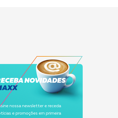
RECEBA NOVIDADES
MAXX
sine nossa newsletter e receda
tícias e promoções em primeira