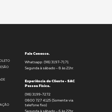
Fale Conosco.
BOLETO
Whatsapp: (98) 3197-7171
DESÃO
Segunda à sábado - 8 às 21hr.
ADE
Experiência do Cliente - SAC
Pessoa Física.
(98) 3199-7272
0800 727 4125 (Somente via
MAÇÃO
telefone fixo)
Segunda à sábado - 6 às 22hr.