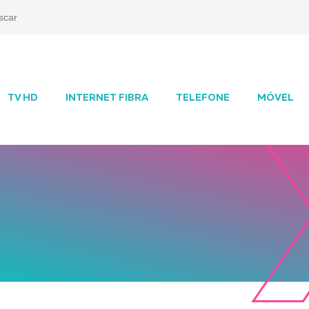
TV HD
INTERNET FIBRA
TELEFONE
MÓVEL
Tel
Contrate por
Se
WhatsApp
8h
Sab -
08