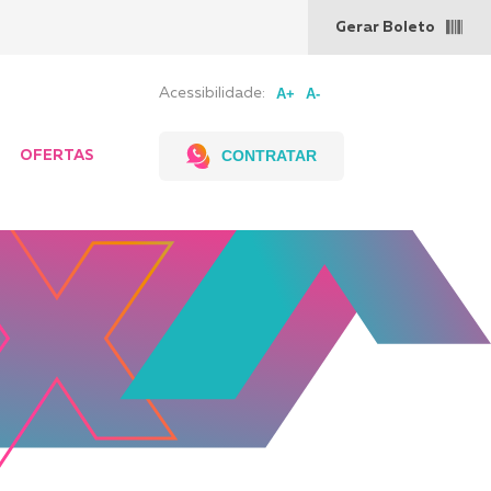
Gerar Boleto
Acessibilidade:
CONTRATAR
OFERTAS
evendas,
Pontos de
g a Sex
venda
 às 18h
 8 às 12h
00 727
4125