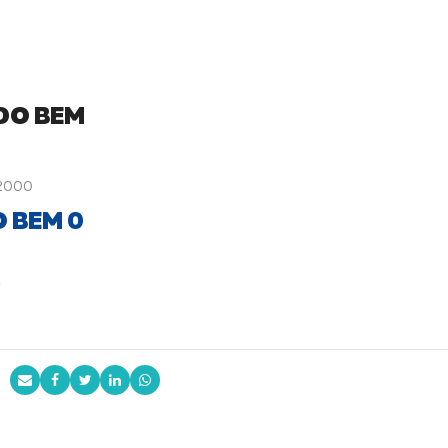
DO BEM
 2000
 BEM 0
0